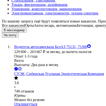
Стропальщик, Такелажник
Токарь, фрезеровщик, шлифовщик
Упаковщик, комплектовщик, маркировщик
Электромонтажник, электромонтер, техник-электрик
По вашему запросу ещё будут появляться новые вакансии. При
Все вакансии
Юрты
Автослесарь, автомеханик
Бетонщик, армат
В мессенджер
На почту
Водитель автосамосвала БелАЗ 75131, 75306
229 000
–
263 667
₽
за месяц,
до вычета налогов
Опыт 1-3 года
Вахта
Выплаты: Два раза в месяц
СУЭК, Сибирская Угольная Энергетическая Компания
3.6
•
749
отзывов
Юрты
Можно без резюме
Откликнуться