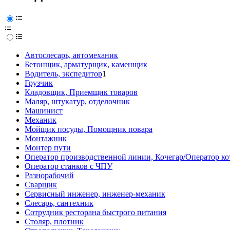
Автослесарь, автомеханик
Бетонщик, арматурщик, каменщик
Водитель, экспедитор
1
Грузчик
Кладовщик, Приемщик товаров
Маляр, штукатур, отделочник
Машинист
Механик
Мойщик посуды, Помощник повара
Монтажник
Монтер пути
Оператор производственной линии, Кочегар/Оператор ко
Оператор станков с ЧПУ
Разнорабочий
Сварщик
Сервисный инженер, инженер-механик
Слесарь, сантехник
Сотрудник ресторана быстрого питания
Столяр, плотник