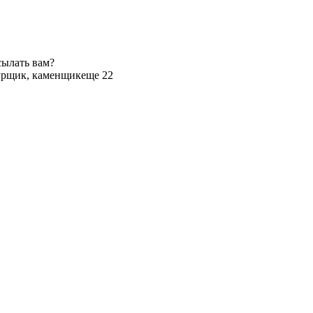
сылать вам?
урщик, каменщик
еще 22