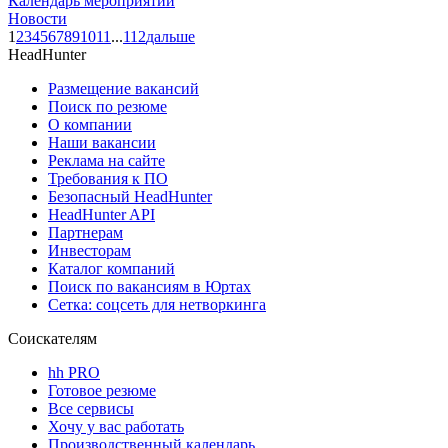
Календарь мероприятий
Новости
1
2
3
4
5
6
7
8
9
10
11
...
112
дальше
HeadHunter
Размещение вакансий
Поиск по резюме
О компании
Наши вакансии
Реклама на сайте
Требования к ПО
Безопасный HeadHunter
HeadHunter API
Партнерам
Инвесторам
Каталог компаний
Поиск по вакансиям в Юртах
Сетка: соцсеть для нетворкинга
Соискателям
hh PRO
Готовое резюме
Все сервисы
Хочу у вас работать
Производственный календарь