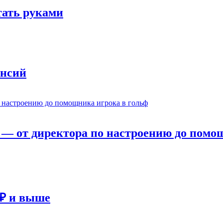
отать руками
ансий
— от директора по настроению до помощ
 ₽ и выше