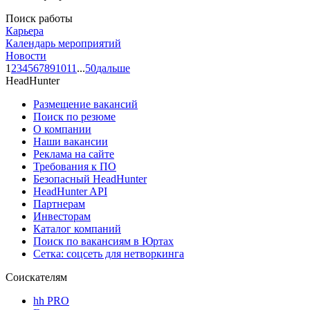
Поиск работы
Карьера
Календарь мероприятий
Новости
1
2
3
4
5
6
7
8
9
10
11
...
50
дальше
HeadHunter
Размещение вакансий
Поиск по резюме
О компании
Наши вакансии
Реклама на сайте
Требования к ПО
Безопасный HeadHunter
HeadHunter API
Партнерам
Инвесторам
Каталог компаний
Поиск по вакансиям в Юртах
Сетка: соцсеть для нетворкинга
Соискателям
hh PRO