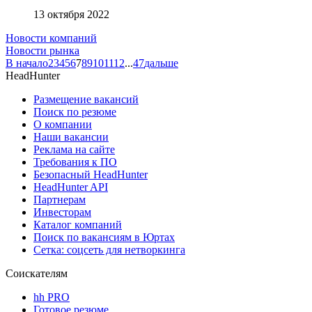
13 октября 2022
Новости компаний
Новости рынка
В начало
2
3
4
5
6
7
8
9
10
11
12
...
47
дальше
HeadHunter
Размещение вакансий
Поиск по резюме
О компании
Наши вакансии
Реклама на сайте
Требования к ПО
Безопасный HeadHunter
HeadHunter API
Партнерам
Инвесторам
Каталог компаний
Поиск по вакансиям в Юртах
Сетка: соцсеть для нетворкинга
Соискателям
hh PRO
Готовое резюме