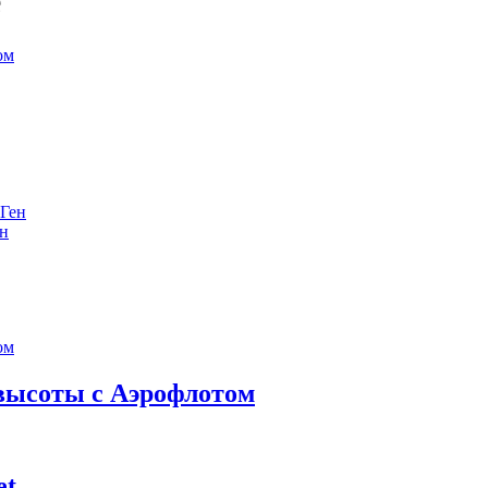
е
ен
 высоты с Аэрофлотом
et