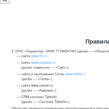
Правил
1.
ООО «Хэдхантер» (ИНН 7718620740) (далее — «Обществ
сайта
www.hh.ru
cайта
www.zarplata.ru
(далее совместно — «Сайт»);
сайта и приложения Сетка
www.setka.ru
(далее — «Сетка»);
сайта www.career.ru
(далее — «Карьера»);
CRM-системы Talantix
(далее — «Система Talantix»).
Общество является владельцем запатентованной в реестр