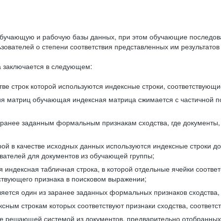
бучающую и рабочую базы данных, при этом обучающие последов
ователей о степени соответствия представленных им результатов 
 заключается в следующем:
ве строк которой используются индексные строки, соответствующ
ия матриц обучающая индексная матрица сжимается с частичной п
аранее заданным формальным признакам сходства, где документы,
ой в качестве исходных данных используются индексные строки д
ователей для документов из обучающей группы;
индексная табличная строка, в которой отдельные ячейки соответ
тствующего признака в поисковом выражении;
ляется один из заранее заданных формальных признаков сходства
ксным строкам которых соответствуют признаки сходства, соотве
е решающей системой из документов, предварительно отобранных 