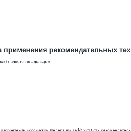
а применения рекомендательных тех
о») является владельцем:
е изобретений Российской Федерации за № 2711717 рекомендатель