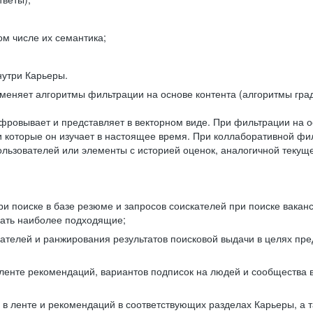
ом числе их семантика;
нутри Карьеры.
еняет алгоритмы фильтрации на основе контента (алгоритмы град
фровывает и представляет в векторном виде. При фильтрации на о
ли которые он изучает в настоящее время. При коллаборативной ф
льзователей или элементы с историей оценок, аналогичной текущ
и поиске в базе резюме и запросов соискателей при поиске вакан
рать наиболее подходящие;
одателей и ранжирования результатов поисковой выдачи в целях п
 ленте рекомендаций, вариантов подписок на людей и сообщества 
 в ленте и рекомендаций в соответствующих разделах Карьеры, а